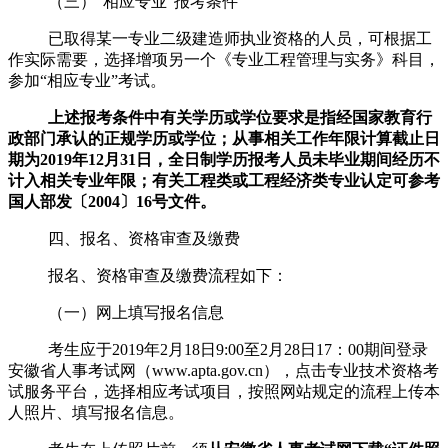
（三）“相应专业”报考条件
已取得某一专业二级建造师执业资格的人员，可根据工
作实际需要，选择增项另一个《专业工程管理与实务》科目，
参加“相应专业”考试。
上述报考条件中有关学历或学位要求是指经国家教育行
政部门承认的正规学历或学位；从事相关工作年限计算截止日
期为
2019
年
12
月
31
日，全日制学历报考人员未毕业期间经历不
计入相关专业年限；有关工程类或工程经济类专业认定可参考
国人部发〔
2004
〕
16
号文件。
四、报名、资格审查及缴费
报名、资格审查及缴费流程如下：
（一）网上填写报名信息
考生应于
2019
年
2
月
18
日
9:00
至
2
月
28
日
17
：
00
期间登录
安徽省人事考试网（
www.apta.gov.cn
），点击专业技术资格考
试服务平台，选择相应考试项目，按照网站规定的流程上传本
人照片、填写报名信息。