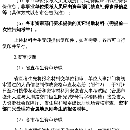
（
5
）事业单位报考人员无须提供养老保险证明或社保参
保信息，
非事业单位报考人员应由资审部门核查社保参保信息
等
（具体方式以各市公告为准）；
（
6
）
各市资审部门要求提供的其它辅助材料（需提前一
次性告知考生）。
上述材料考生无须提供复印件，如有需要，各市可自行
复印并留存。
3.资审步骤
（
1
）省直考生资审步骤
省直考生先将报名材料交单位初审，单位人事部门将初
审通过的人员信息制作成资格审查花名册（附件
2
），于
3
月
6
日至
7
日携带花名册和资审材料到安徽省人事考试院（合肥市
徽州大道与太湖路交口恒生阳光城
8
号写字楼四楼）接受省人
力资源社会保障厅、省住房和城乡建设厅现场资格审查。
资审
部门只受理符合属地原则考生的报名材料。
（
2
）各市考生资审步骤