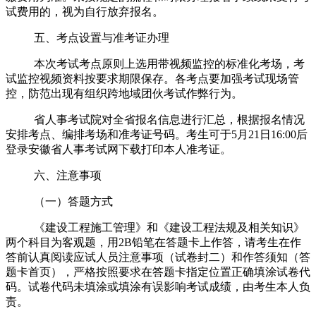
试费用的，视为自行放弃报名。
五、考点设置与准考证办理
本次考试考点原则上选用带视频监控的标准化考场，考
试监控视频资料按要求期限保存。各考点要加强考试现场管
控，防范出现有组织跨地域团伙考试作弊行为。
省人事考试院对全省报名信息进行汇总，根据报名情况
安排考点、编排考场和准考证号码。考生可于
5
月
21
日
16:00
后
登录安徽省人事考试网下载打印本人准考证。
六、注意事项
（一）答题方式
《建设工程施工管理》和《建设工程法规及相关知识》
两个科目为客观题，用
2B
铅笔在答题卡上作答，请考生在作
答前认真阅读应试人员注意事项（试卷封二）和作答须知（答
题卡首页），严格按照要求在答题卡指定位置正确填涂试卷代
码。试卷代码未填涂或填涂有误影响考试成绩，由考生本人负
责。