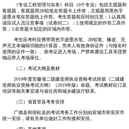
《专业工程管理与实务》科目（
6
个专业）包括主观题和
客观题，客观题用
2B
铅笔在答题卡上作答，主观题用黑色字
迹墨水笔在答题纸上作答。考生答题前应特别注意：
1.
认真阅
读应试人员注意事项（试卷封二）；
2.
使用规定的作答工具作
答；
3.
在答题卡划定的区域内作答。
考生应考时应携带黑色字迹墨水笔、
2B
铅笔、橡皮、无
声无文本编辑功能的计算器，凭本人有效身份证件（与报名时
使用的证件一致）、准考证进入考场，严禁将通信工具等违禁
物品带入考场座位。
（二）考试大纲及教材
2019年度安徽省二级建造师执业资格考试依据《二级建
造师执业资格考试大纲》（
2019
年版）命题。考试教材征订及
培训等相关事宜请与省住房和城乡建设厅联系。
（三）省直管县考务安排
广德县和宿松县的考试考务工作分别由宣城市和安庆市
统一安排，请有关单位做好工作衔接和安排。