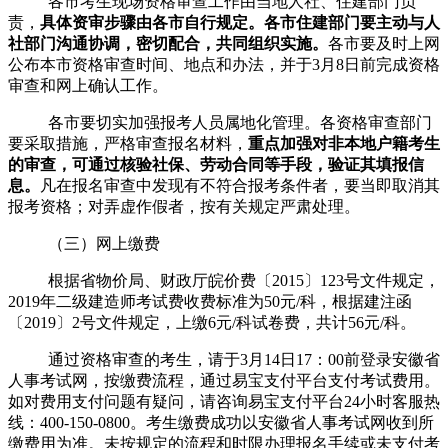
各市考生现场资格审查工作由当地人社、住建部门负
责，
具体资审步骤由各市自行规定。各市住建部门要主动与人
社部门沟通协调，密切配合，共同组织实施。
各市要及时上网
公布本市资格审查时间、地点和办法，并于
3
月
8
日前完成资格
审查和网上确认工作。
各市要切实加强报考人员属地化管理。各资格审查部门
要采取措施，严格审查报名材料，
重点加强对非本地户籍考生
的审查，可通过核验社保、劳动合同等手段，验证其填报信
息。
凡在报名审查中发现有不符合报考条件者，要当即取消其
报考资格；对弄虚作假者，按有关规定严肃处理。
（三）网上缴费
根据省物价局、财政厅皖价费〔
2015
〕
123
号文件规定，
2019
年二级建造师考试费收费标准为
50
元
/
科，根据建注函
〔
2019
〕
2
号文件规定，上缴
6
元
/
科试卷费，共计
56
元
/
科。
通过资格审查的考生，请于
3
月
14
日
17
：
00
前登录安徽省
人事考试网，按缴费流程，通过易宝支付平台支付考试费用。
如对费用支付问题有疑问，请咨询易宝支付平台
24
小时客服热
线：
400-150-0800
。考生缴费成功以安徽省人事考试网收到所
缴费用为准。未按规定的流程和时限办理报名手续或未支付考