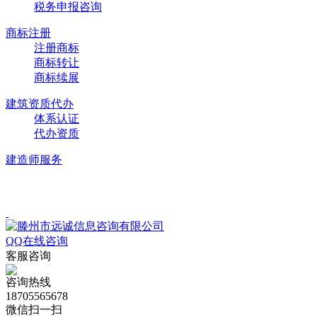
税务申报咨询
商标注册
注册商标
商标转让
商标续展
建筑资质代办
体系认证
代办资质
建造师服务
Copyright © 2019-2024 安庆市三邦企业信息咨询中心
皖ICP备20
QQ在线咨询
客服咨询
咨询热线
18705565678
微信扫一扫