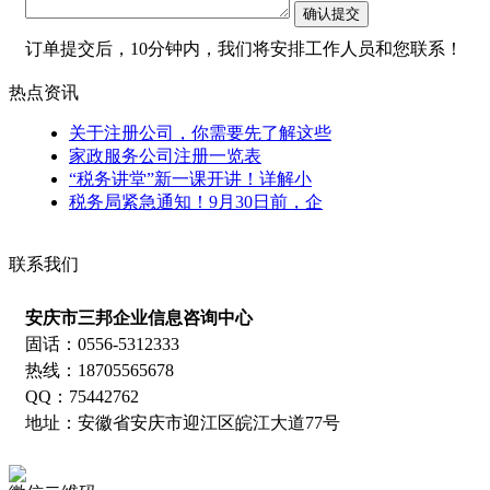
订单提交后，10分钟内，我们将安排工作人员和您联系！
热点资讯
关于注册公司，你需要先了解这些
家政服务公司注册一览表
“税务讲堂”新一课开讲！详解小
税务局紧急通知！9月30日前，企
联系我们
安庆市三邦企业信息咨询中心
固话：0556-5312333
热线：18705565678
QQ：75442762
地址：安徽省安庆市迎江区皖江大道77号