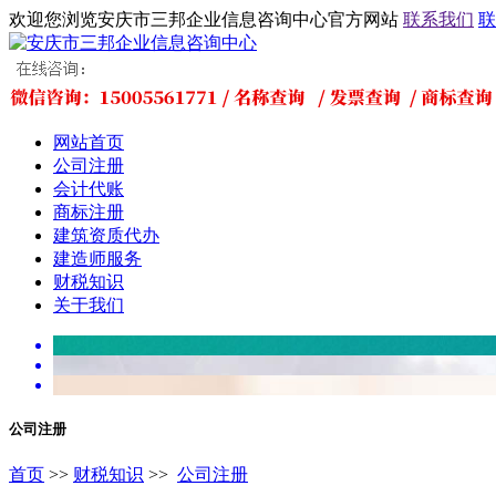
欢迎您浏览安庆市三邦企业信息咨询中心官方网站
联系我们
联
网站首页
公司注册
会计代账
商标注册
建筑资质代办
建造师服务
财税知识
关于我们
公司注册
首页
>>
财税知识
>>
公司注册